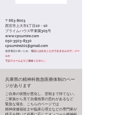
〒663‐8003
西宮市上大市1丁目10－10
​プライムハウス甲東園305号
www.cpsumire.com
050-3503-8330
cpsumire201@gmail.com
迷惑電話が多いため、
電話には出ることができ
ませんので、メー
ルか
下記フォームよりご連絡ください。
兵庫県の精神科救急医療体制のペー
ジがあります
ご自身の状態が悪化し、翌朝まで待てない
。
ご家族から見て自傷他害の恐れがあるなど
緊急な場合
、こちらのページでは
精神保健福祉士や臨床心理士などの専門家が
様子を聴いて必要に応じてオンコール精神科