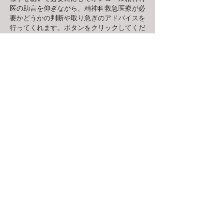
医の助言を仰ぎながら、精神科救急医療が必
要かどうかの判断や取り急ぎのアドバイスを
行ってくれます。
ボタンをクリックしてくだ
。
さい
兵庫県精神科救急のページへ
いのちの電話 自殺防止 電話相談
こころの健康相談 統一ダイヤル
0570-064-556
兵庫県いのちと心のサポートダイヤ
ル
078-382-3566
兵庫県／精神保健福祉センターとは
(hyogo.lg.jp) 078-252-4980
©2019 by すみれ教育心理オフィス. Proudly created
with Wix.com