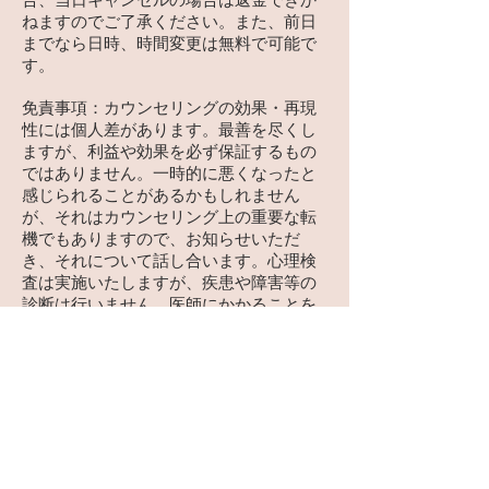
ねますのでご了承ください。また、前日
までなら日時、時間変更は無料で可能で
す。
免責事項：カウンセリングの効果・再現
性には個人差があります。最善を尽くし
ますが、利益や効果を必ず保証するもの
ではありません。一時的に悪くなったと
感じられることがあるかもしれません
が、それはカウンセリング上の重要な転
機でもありますので、お知らせいただ
き、それについて話し合います。
心理検
査は実施いたしますが、疾患や障害等の
診断は行いません。医師にかかることを
お勧めする場合がありますが、受診の選
択はご自身の責任によるもので、受診料
など受診に必要な経費などは負担いたし
ません。
オンラインカウンセリングでは、不測の
事態には迅速に対応できません。希死念
慮や自傷行為のコントロールができない